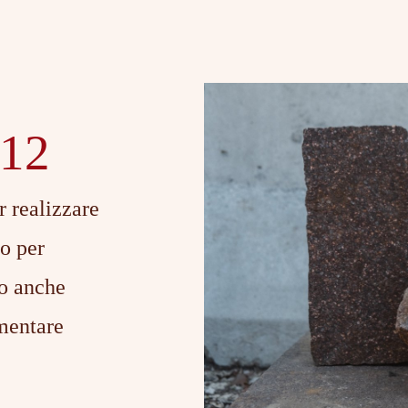
 12
r realizzare
 o per
no anche
imentare