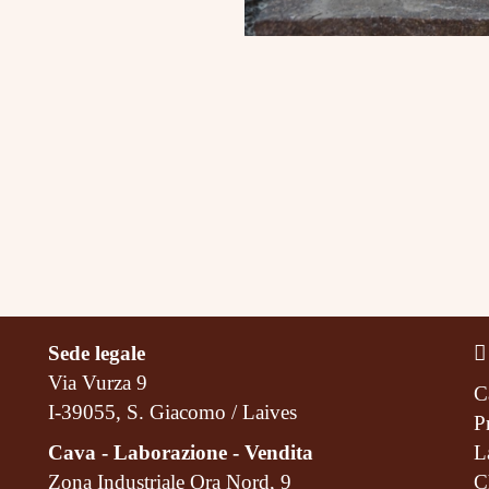
Sede legale
Via Vurza 9
C
I-39055, S. Giacomo / Laives
P
Cava - Laborazione - Vendita
L
Zona Industriale Ora Nord, 9
C