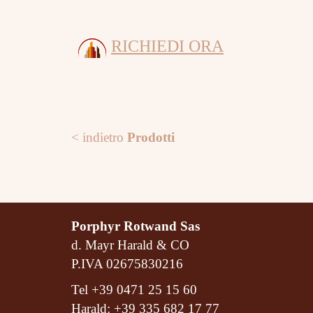
RICHIEDI ORA
< indietro
Prodotti
Porphyr Rotwand Sas
d. Mayr Harald & CO
P.IVA 02675830216
Tel
+39 0471 25 15 60
Harald:
+39 335 682 17 77