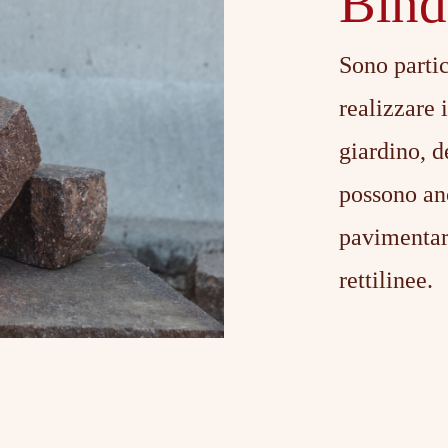
Bind
Sono partic
realizzare i
giardino, de
possono anc
pavimentare
rettilinee.