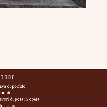
ava di porfido
rodotti
avori di posa in opera
hi siamo