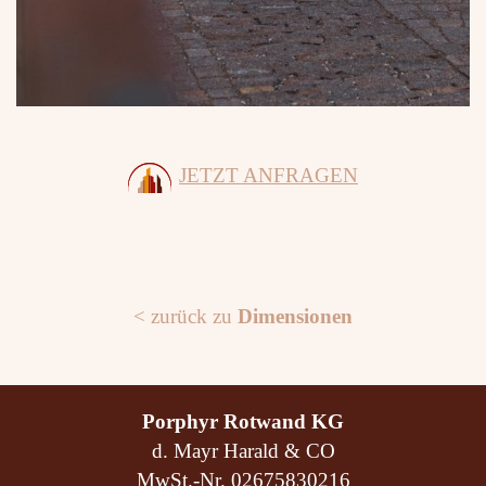
JETZT ANFRAGEN
< zurück zu
Dimensionen
Porphyr Rotwand KG
d. Mayr Harald & CO
MwSt.-Nr. 02675830216